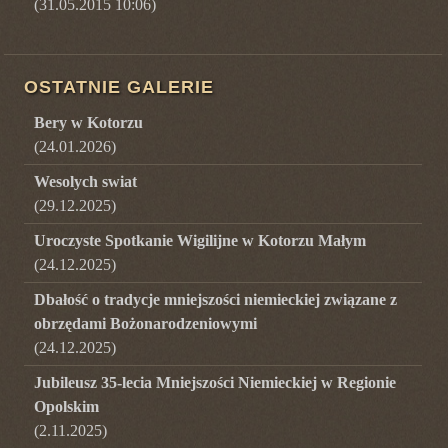
(31.05.2015 10:06)
OSTATNIE GALERIE
Bery w Kotorzu
(
24.01.2026
)
Wesolych swiat
(
29.12.2025
)
Uroczyste Spotkanie Wigilijne w Kotorzu Małym
(
24.12.2025
)
Dbałość o tradycje mniejszości niemieckiej związane z
obrzędami Bożonarodzeniowymi
(
24.12.2025
)
Jubileusz 35-lecia Mniejszości Niemieckiej w Regionie
Opolskim
(
2.11.2025
)