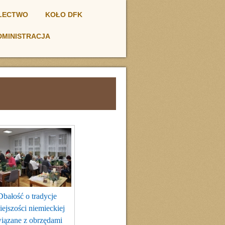
ŁECTWO
KOŁO DFK
DMINISTRACJA
Dbałość o tradycje
ejszości niemieckiej
iązane z obrzędami