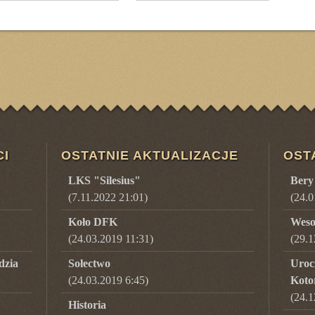
CI
OSTATNIE AKTUALIZACJE
OST
LKS "Silesius"
Bery
(7.11.2022 21:01)
(
24.0
Koło DFK
Weso
(24.03.2019 11:31)
(
29.1
dzia
Sołectwo
Uroc
(24.03.2019 6:45)
Koto
(
24.1
Historia