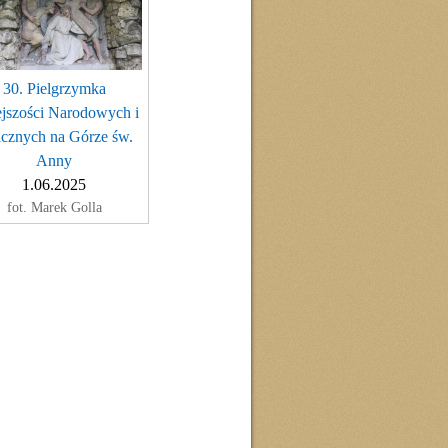
30. Pielgrzymka
jszości Narodowych i
icznych na Górze św.
Anny
1.06.2025
fot. Marek Golla