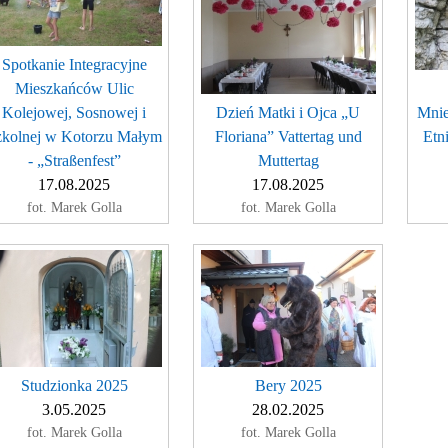
Spotkanie Integracyjne
Mieszkańców Ulic
Kolejowej, Sosnowej i
Dzień Matki i Ojca „U
Mnie
zkolnej w Kotorzu Małym
Floriana” Vattertag und
Etn
- „Straßenfest”
Muttertag
17.08.2025
17.08.2025
fot. Marek Golla
fot. Marek Golla
Studzionka 2025
Bery 2025
3.05.2025
28.02.2025
fot. Marek Golla
fot. Marek Golla