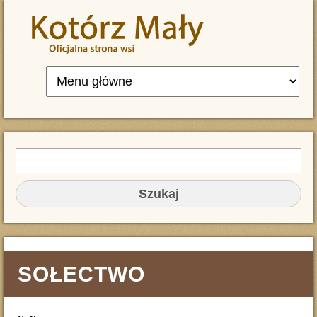
Przejdź do treści
Szukaj
FORMULARZ WYSZUKIWANIA
SOŁECTWO