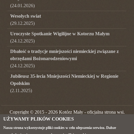
(
24.01.2026
)
Wesolych swiat
(
29.12.2025
)
Uroczyste Spotkanie Wigilijne w Kotorzu Małym
(
24.12.2025
)
Dbałość o tradycje mniejszości niemieckiej związane z
obrzędami Bożonarodzeniowymi
(
24.12.2025
)
Jubileusz 35-lecia Mniejszości Niemieckiej w Regionie
Opolskim
(
2.11.2025
)
Copyright © 2015 - 2026 Kotórz Mały - oficjalna strona wsi.
UŻYWAMY PLIKÓW COOKIES
Wszelkie prawa zastrzeżone.
Nasza strona wykorzystuje pliki cookies w celu ulepszenia serwisu. Dalsze
W tej chwili jest 0 użytkowników na stronie.