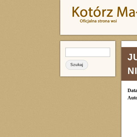
Przejdź do treści
Szukaj
FORMULARZ WYSZUKIWA
J
N
Dat
Auto