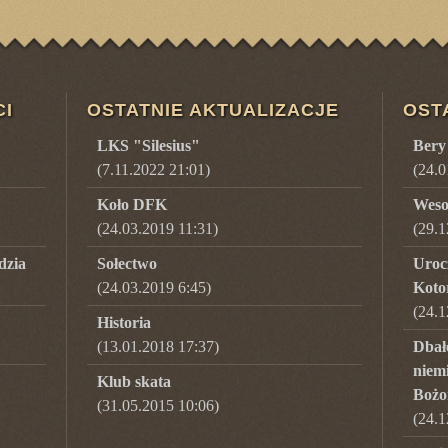
CI
OSTATNIE AKTUALIZACJE
OST
LKS "Silesius"
Bery
(7.11.2022 21:01)
(
24.0
Koło DFK
Weso
(24.03.2019 11:31)
(
29.1
dzia
Sołectwo
Uroc
(24.03.2019 6:45)
Koto
(
24.1
Historia
(13.01.2018 17:37)
Dbało
niem
Klub skata
Bożo
(31.05.2015 10:06)
(
24.1